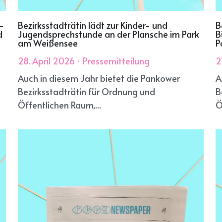
-
Bezirksstadträtin lädt zur Kinder- und
B
d
Jugendsprechstunde an der Plansche im Park
B
am Weißensee
P
28. April 2026
·
Pressemitteilung
2
Auch in diesem Jahr bietet die Pankower
A
Bezirksstadträtin für Ordnung und
B
Öffentlichen Raum,...
Ö