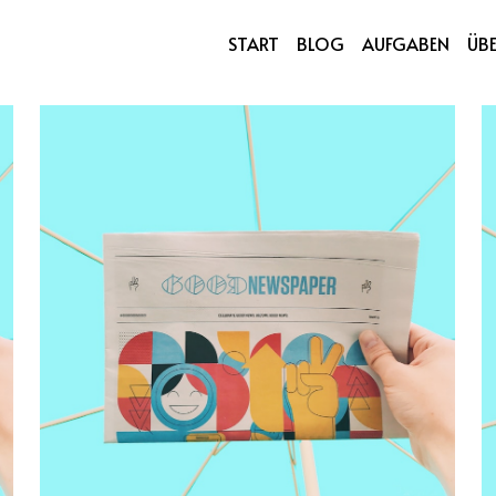
-Bezirksstadträtin
START
BLOG
AUFGABEN
ÜB
rs-Granitzki 