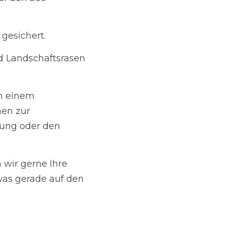
. 
ftsrasen angelegt.
eteiligungsverfahren 
reich sind als Ideen 
 Ihre Fragen zu den 
nen Baustellen 
entlichen Raum: „Mit 
 Baumaßnahmen am 
 ist es, Fragen, 