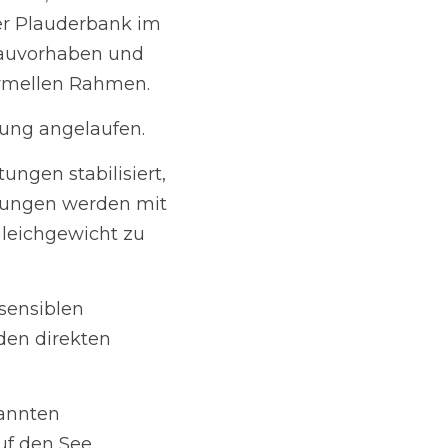
bank im 
en und den aktuellen 
elaufen.
bilisiert, um das 
t standorttypischen 
die Artenvielfalt zu 
Naturbereichen als 
nders empfindlichen 
ebalkonen, die 