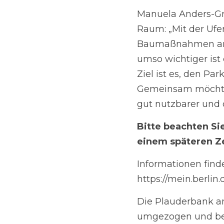
Hinweise und Sorgen p
und gleichzeitig tran
Weiße See auch künftig
Bitte bea
c
h
t
en Sie: 
Zeitpunkt nachgeholt
Informationen finden 
https://mein.berlin.
Die Plauderbank am 
befindet sich derzei
und Freilichtbühne. 
Die Plauderbank als P
das Bedürfnis nach 
Hintergrund zu den