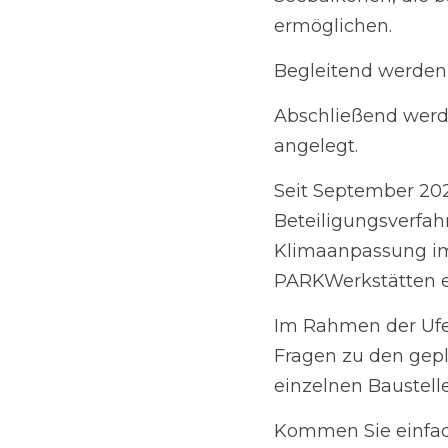
Begleitend werden ei
Abschließend werden
Seit September 2023 
begleitet, einige de
in der Online-Beteil
Im Rahmen der Ufer-S
geplanten Maßnahmen 
passiert.
Kommen Sie einfach vo
Manuela Anders-Grani
der Ufer-Sprechstund
Weißen See greifen sp