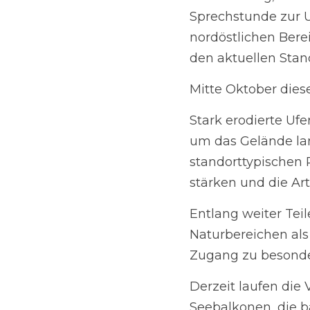
Sprechstunde zur Ufe
nordöstlichen Bereich
Stand der Baumaßnah
Mitte Oktober dieses
Stark erodierte Ufers
Gelände langfristig 
Pflanzenarten ausgest
fördern.
Entlang weiter Teile d
Rückzugsort für Wildt
Abschnitten einschrä
Derzeit laufen die Vo
barrierearm zugängli