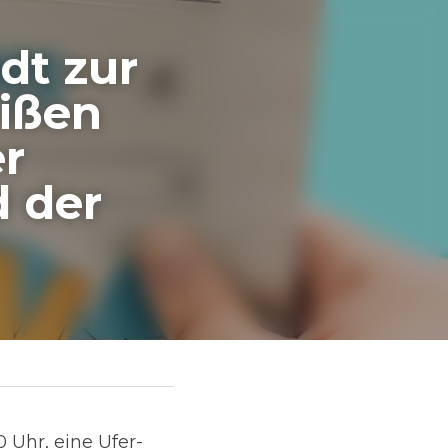
 zur 
en See 
er 
ine Ufer-