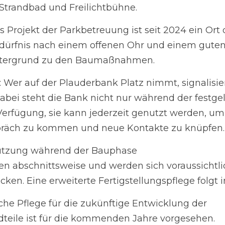
Wer auf der Plauderbank Platz nimmt, signalisiert Offenhe
t die Bank nicht nur während der festgelegten Plauderz
enutzt werden, um mit anderen Menschen ins Gespräch 
zung während der Bauphase
 abschnittsweise und werden sich voraussichtlich bis in 
terte Fertigstellungspflege folgt im Anschluss.
 Pflege für die zukünftige Entwicklung der Vegetationsbe
rgesehen.
kommtes zeitweise zu Sperrungen einzelner Bereiche e
tuellen Baustand bzw. etwaigen Einschränkungen finden
baubegleitend auf der Berliner Beteiligungsplattform unter 