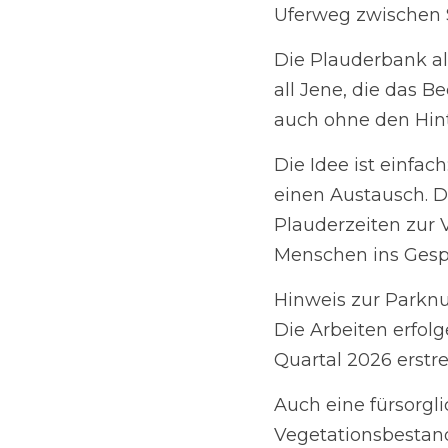
Die Idee ist einfach: 
Austausch. Dabei steh
sie kann jederzeit g
Kontakte zu knüpfen.
Hinweis zur Parknut
Die Arbeiten erfolgen
erstrecken. Eine erwei
Auch eine fürsorgliche
kommenden Jahre vo
Während der Bauzeit 
Informationen zum ak