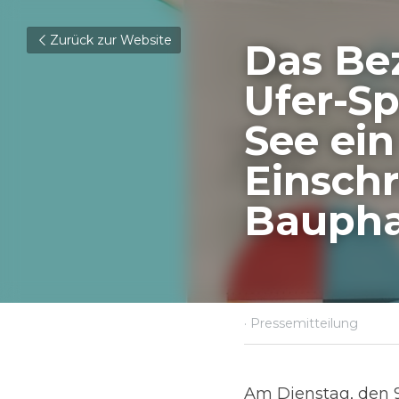
Zurück zur Website
Das Bez
Ufer-Sp
ein und
Einschr
Baupha
3. Dezember 2025
·
Press
Am Dienstag, den 9. D