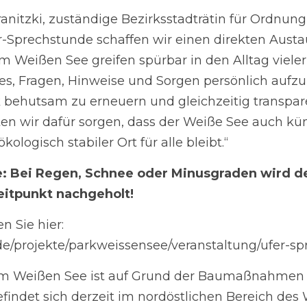
ersönlich aufzunehmen. Unser Ziel ist es, den Park beh
sparent zu informieren. Gemeinsam möchten wir dafür so
 ein attraktiver, gut nutzbarer und ökologisch stabiler O
Bei Regen, Schnee oder Minusgraden wird der Termin zu e
!
Sie hier:
de/projekte/parkweissensee/veranstaltung/ufer-sprechst
Weißen See ist auf Grund der Baumaßnahmen temporä
t im nordöstlichen Bereich des Weißen Sees am Uferweg 
rojekt der Parkbetreuung ist seit 2024 ein Ort der Begegn
einem offenen Ohr und einem guten Gespräch haben – 
 Baumaßnahmen.