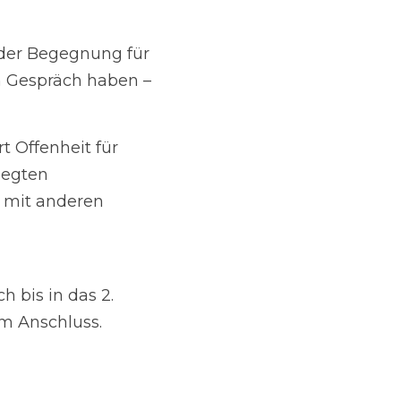
it für einen 
eiten zur Verfügung, 
zu kommen und neue 
das 2. Quartal 2026 
standteile ist für die 
ntlang des Uferwegs.
 Sie auch 