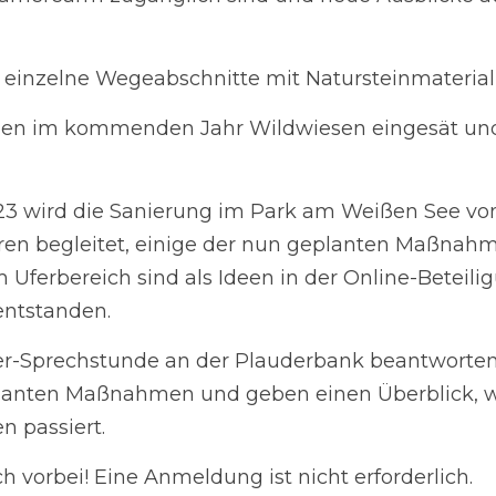
nzelne Wegeabschnitte mit Natursteinmaterial gesichert
 im kommenden Jahr Wildwiesen eingesät und Landscha
wird die Sanierung im Park am Weißen See von einem B
r nun geplanten Maßnahmen zur Klimaanpassung im Uferbe
igung oder den PARKWerkstätten entstanden.
prechstunde an der Plauderbank beantworten wir gerne
und geben einen Überblick, was gerade auf den einzel
rbei! Eine Anmeldung ist nicht erforderlich.
tzki, zuständige Bezirksstadträtin für Ordnung und Öff
e schaffen wir einen direkten Austausch vor Ort. Die
ürbar in den Alltag vieler Menschen ein – umso wichtiger