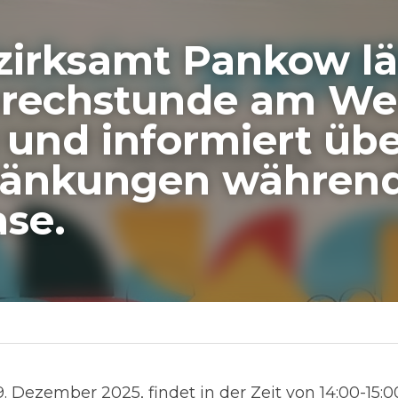
irksamt Pankow lädt
rechstunde am Weiß
 informiert über 
änkungen während d
se.
emitteilung
ezember 2025, findet in der Zeit von 14:00-15:00 Uhr, e