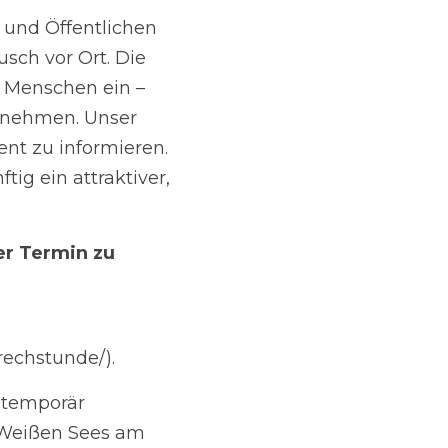
utsam zu erneuern 
rgen, dass der 
rt für alle bleibt.“
inem späteren 
unde/).
r umgezogen und 
zwischen Strandbad 
ung für all Jene, die 
auch ohne den 