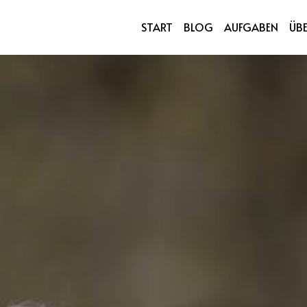
-Bezirksstadträtin
START
BLOG
AUFGABEN
ÜB
rs-Granitzki 