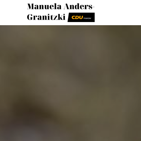
Pankower CDU
Manuela Ande