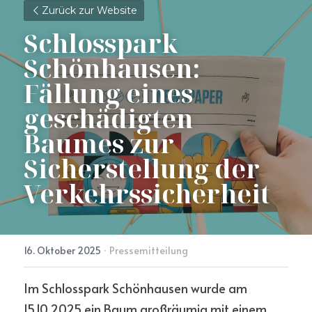
Zurück zur Website
Schlosspark 
Schönhausen: 
Fällung eines 
geschädigten 
Baumes zur 
Sicherstellung der 
Verkehrssicherheit
16. Oktober 2025
·
Pressemitteilung
Im Schlosspark Schönhausen wurde am 
15.10.2025 ein Baum großräumig mit einem 