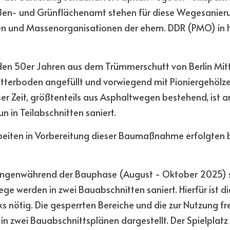
en- und Grünflächenamt stehen für diese Wegesanieru
n und Massenorganisationen der ehem. DDR (PMO) in Höh
 den 50er Jahren aus dem Trümmerschutt von Berlin Mitt
tterboden angefüllt und vorwiegend mit Pioniergehölze
 Zeit, größtenteils aus Asphaltwegen bestehend, ist an 
n in Teilabschnitten saniert.
ten in Vorbereitung dieser Baumaßnahme erfolgten be
ngenwährend der Bauphase (August - Oktober 2025) si
e werden in zwei Bauabschnitten saniert. Hierfür ist di
ks nötig. Die gesperrten Bereiche und die zur Nutzung f
n zwei Bauabschnittsplänen dargestellt. Der Spielplatz