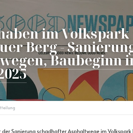
aben im Volkspark 
uer Berg - Sanierung
twegen
, Baubeginn in
2025
tteilung
it der Sanierung schadhafter Asphaltwege im Volkspark 