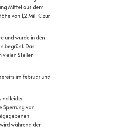
ng Mittel aus dem 
e von 1,2 Mill € zur 
e und wurde in den 
n begrünt. Das 
vielen Stellen 
reits im Februar und 
nd leider 
e Sperrung von 
reigegebenen 
 wird während der 