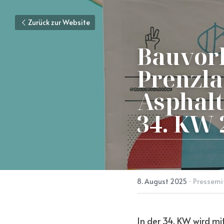
Zurück zur Website
Bauvorh
Prenzla
Asphal
34. KW 
8. August 2025
·
Pressemi
In der 34. KW wird m