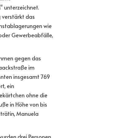
unterzeichnet. 
verstärkt das 
nstablagerungen wie 
oder Gewerbeabfälle, 
hmen gegen das 
aackstraße im 
onnten insgesamt 769 
, ein 
ekärtchen ohne die 
uße in Höhe von bis 
trätin, Manuela 
urden drei Personen 