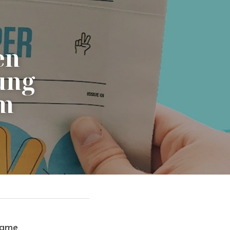
n 
ng 
m 
same 