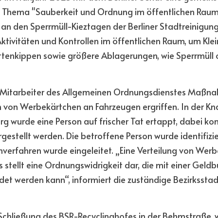
 Thema "Sauberkeit und Ordnung im öffentlichen Raum" 
n den Sperrmüll-Kieztagen der Berliner Stadtreinigung 
tivitäten und Kontrollen im öffentlichen Raum, um Klei
tenkippen sowie größere Ablagerungen, wie Sperrmüll 
 Mitarbeiter des Allgemeinen Ordnungsdienstes Maßna
 von Werbekärtchen an Fahrzeugen ergriffen. In der Kn
erg wurde eine Person auf frischer Tat ertappt, dabei k
estellt werden. Die betroffene Person wurde identifiziert
verfahren wurde eingeleitet. „Eine Verteilung von Werb
s stellt eine Ordnungswidrigkeit dar, die mit einer Geldb
et werden kann“, informiert die zuständige Bezirksstad
Schließung des BSR-Recyclinghofes in der Behmstraße, w