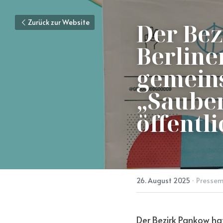
Zurück zur Website
Der Bez
Berline
gemeins
„Sauber
öffentl
26. August 2025
·
Pressem
Der Bezirk Pankow ha