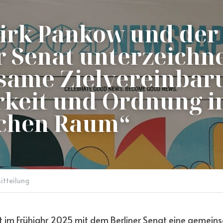
irk Pankow und der 
r Senat unterzeichne
ame Zielvereinbaru
keit und Ordnung i
ichen Raum“
itteilung
t im Frühjahr 2025 mit dem Berliner Senat eine gemein