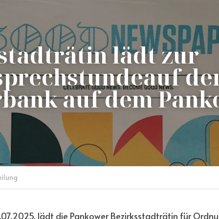
tadträtin lädt zur 
prechstundeauf der
rbank auf dem Pank
eilung
07.2025, lädt die Pankower Bezirksstadträtin für Ordnu