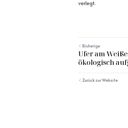
verlegt.
Bisherige
Ufer am Weiße
ökologisch aufg
Zurück zur Website
Verwendung von Cookies
Wir verwenden Cookies, um das Browsing-Erlebnis, die
Sicherheit und die Datenerfassung zu verbessern. Indem Sie
dies akzeptieren, stimmen Sie der Verwendung von Cookies
für Werbe- und Analysezwecke zu. Sie können Ihre Cookie-
Einstellungen jederzeit ändern.
Erfahren Sie mehr