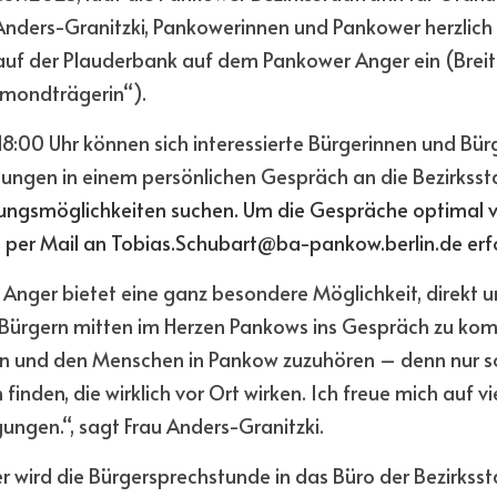
nders-Granitzki, Pankowerinnen und Pankower herzlich z
uf der Plauderbank auf dem Pankower Anger ein (Breite
lmondträgerin“). 
18:00 Uhr können sich interessierte Bürgerinnen und Bürg
ungen in einem persönlichen Gespräch an die Bezirksst
ungsmöglichkeiten suchen. Um die Gespräche optimal vor
per Mail an T
obias.Schubart@ba-pankow.berlin.de e
rf
nger bietet eine ganz besondere Möglichkeit, direkt un
Bürgern mitten im Herzen Pankows ins Gespräch zu komme
ein und den Menschen in Pankow zuzuhören – denn nur so
nden, die wirklich vor Ort wirken. Ich freue mich auf vie
ngen.“, sagt Frau Anders-Granitzki. 
 wird die Bürgersprechstunde in das Büro der Bezirksst