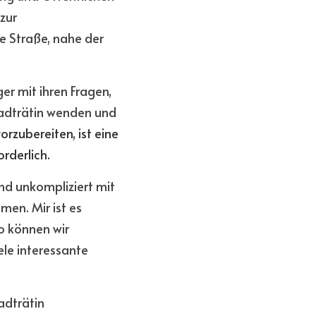
ur 
 Straße, nahe der 
er mit ihren Fragen, 
adträtin wenden und 
zubereiten, ist eine 
orderlich.
d unkompliziert mit 
n. Mir ist es 
 können wir 
le interessante 
adträtin